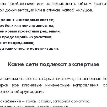
ым требованиям или зафиксировать объём факти
ой документации или в случае жалоб жильцов.
премонт инженерных систем
;
ребоях или неисправностях
;
тей новым проектным решениям
;
и предаварийных участков
;
е от подрядчиков
;
плуатацию после модернизации
.
Какие сети подлежат экспертизе
язвимыми являются старые системы, выполненные п
ерке все ключевые инженерные направления, о
енного оборудования.
оснабжения
— трубы, стояки, запорная арматура;
онтальные участки, отводы, ревизии;