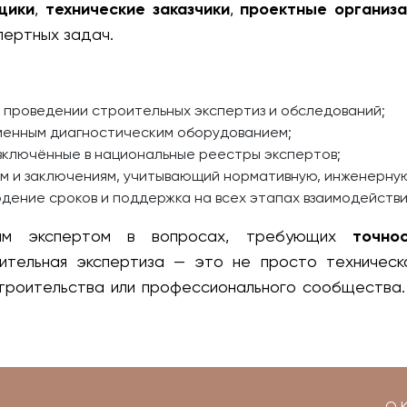
щики
,
технические заказчики
,
проектные организ
пертных задач.
 проведении строительных экспертиз и обследований;
менным диагностическим оборудованием;
 включённые в национальные реестры экспертов;
м и заключениям, учитывающий нормативную, инженерну
юдение сроков и поддержка на всех этапах взаимодействи
ым экспертом в вопросах, требующих
точно
оительная экспертиза — это не просто техничес
строительства или профессионального сообщества.
О 