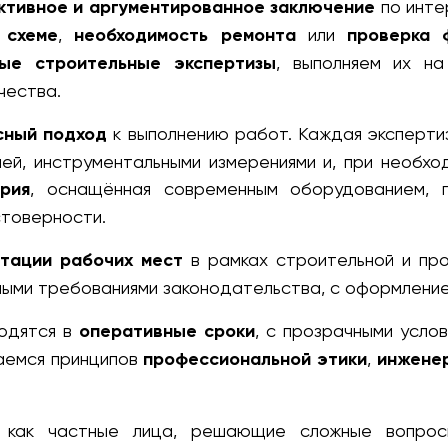
ктивное и аргументированное заключение
по инте
 схеме
,
необходимость ремонта
или
проверка 
ные строительные экспертизы
, выполняем их на
чества.
сный подход
к выполнению работ. Каждая эксперти
ей, инструментальными измерениями и, при необхо
рия
, оснащённая современным оборудованием, п
стоверности.
тации рабочих мест
в рамках строительной и про
ными требованиями законодательства, с оформлени
водятся в
оперативные сроки
, с прозрачными усло
аемся принципов
профессиональной этики
,
инжене
 как частные лица, решающие сложные вопросы